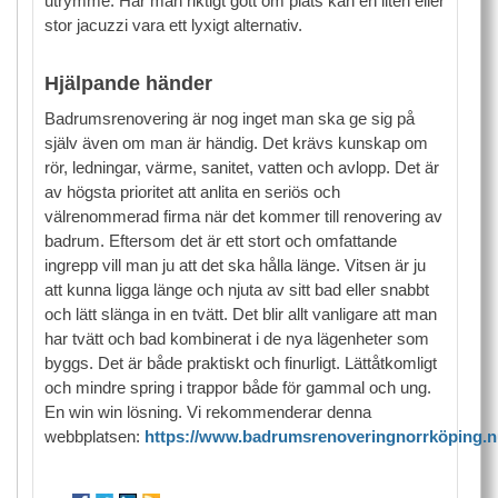
utrymme. Har man riktigt gott om plats kan en liten eller
stor jacuzzi vara ett lyxigt alternativ.
Hjälpande händer
Badrumsrenovering är nog inget man ska ge sig på
själv även om man är händig. Det krävs kunskap om
rör, ledningar, värme, sanitet, vatten och avlopp. Det är
av högsta prioritet att anlita en seriös och
välrenommerad firma när det kommer till renovering av
badrum. Eftersom det är ett stort och omfattande
ingrepp vill man ju att det ska hålla länge. Vitsen är ju
att kunna ligga länge och njuta av sitt bad eller snabbt
och lätt slänga in en tvätt. Det blir allt vanligare att man
har tvätt och bad kombinerat i de nya lägenheter som
byggs. Det är både praktiskt och finurligt. Lättåtkomligt
och mindre spring i trappor både för gammal och ung.
En win win lösning. Vi rekommenderar denna
webbplatsen:
https://www.badrumsrenoveringnorrköping.