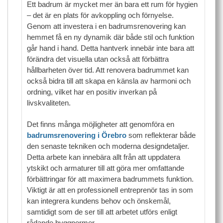
Ett badrum är mycket mer än bara ett rum för hygien
– det är en plats för avkoppling och förnyelse.
Genom att investera i en badrumsrenovering kan
hemmet få en ny dynamik där både stil och funktion
går hand i hand. Detta hantverk innebär inte bara att
förändra det visuella utan också att förbättra
hållbarheten över tid. Att renovera badrummet kan
också bidra till att skapa en känsla av harmoni och
ordning, vilket har en positiv inverkan på
livskvaliteten.
Det finns många möjligheter att genomföra en
badrumsrenovering i Örebro
som reflekterar både
den senaste tekniken och moderna designdetaljer.
Detta arbete kan innebära allt från att uppdatera
ytskikt och armaturer till att göra mer omfattande
förbättringar för att maximera badrummets funktion.
Viktigt är att en professionell entreprenör tas in som
kan integrera kundens behov och önskemål,
samtidigt som de ser till att arbetet utförs enligt
rådande byggnormer..