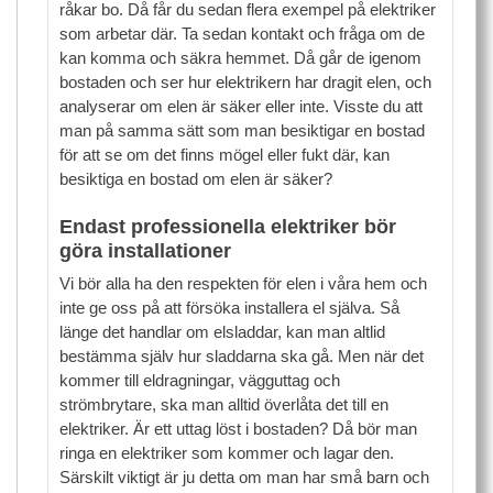
råkar bo. Då får du sedan flera exempel på elektriker
som arbetar där. Ta sedan kontakt och fråga om de
kan komma och säkra hemmet. Då går de igenom
bostaden och ser hur elektrikern har dragit elen, och
analyserar om elen är säker eller inte. Visste du att
man på samma sätt som man besiktigar en bostad
för att se om det finns mögel eller fukt där, kan
besiktiga en bostad om elen är säker?
Endast professionella elektriker bör
göra installationer
Vi bör alla ha den respekten för elen i våra hem och
inte ge oss på att försöka installera el själva. Så
länge det handlar om elsladdar, kan man altlid
bestämma själv hur sladdarna ska gå. Men när det
kommer till eldragningar, vägguttag och
strömbrytare, ska man alltid överlåta det till en
elektriker. Är ett uttag löst i bostaden? Då bör man
ringa en elektriker som kommer och lagar den.
Särskilt viktigt är ju detta om man har små barn och