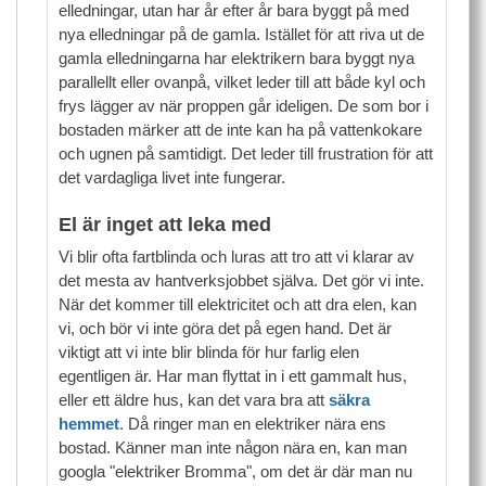
elledningar, utan har år efter år bara byggt på med
nya elledningar på de gamla. Istället för att riva ut de
gamla elledningarna har elektrikern bara byggt nya
parallellt eller ovanpå, vilket leder till att både kyl och
frys lägger av när proppen går ideligen. De som bor i
bostaden märker att de inte kan ha på vattenkokare
och ugnen på samtidigt. Det leder till frustration för att
det vardagliga livet inte fungerar.
El är inget att leka med
Vi blir ofta fartblinda och luras att tro att vi klarar av
det mesta av hantverksjobbet själva. Det gör vi inte.
När det kommer till elektricitet och att dra elen, kan
vi, och bör vi inte göra det på egen hand. Det är
viktigt att vi inte blir blinda för hur farlig elen
egentligen är. Har man flyttat in i ett gammalt hus,
eller ett äldre hus, kan det vara bra att
säkra
hemmet
. Då ringer man en elektriker nära ens
bostad. Känner man inte någon nära en, kan man
googla "elektriker Bromma", om det är där man nu