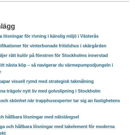
nlägg
a lösningar för rivning i känslig miljö i Västerås
fikationer för vinterbonade fritidshus i skärgården
ljer rätt kulör på fönstren för Stockholms innerstad
itt nästa köp – så navigerar du värmepumpsdjungeln i
e
kapar visuell rymd med strategisk takmålning
itna trägolv nytt liv med golvslipning i Stockholm
och skönhet när trapphusexperter tar sig an fastighetens
ch hållbara lösningar med nätstängsel
ga och hållbara lösningar med takelement för moderna
ekt