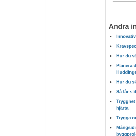
Andra i
Innovativ
Kravspeci
Hur du vä
Planera d
Hudding
Hur du s
Så får sl
Trygghet 
hjärta
Trygga o
Mångsidi
byggproj