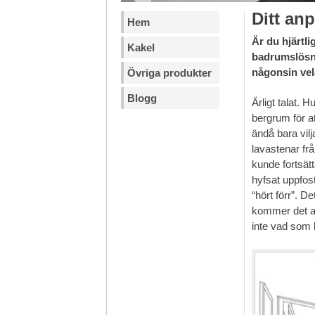
Ditt an
Hem
Är du hjärtli
Kakel
badrumslösnin
någonsin vel
Övriga produkter
Blogg
Ärligt talat.
bergrum för at
ändå bara vilj
lavastenar fr
kunde fortsätt
hyfsat uppfos
“hört förr”. D
kommer det att
inte vad som 