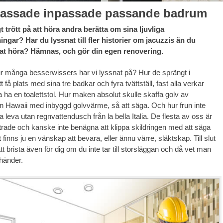
passade inpassade passande badrum
gt trött på att höra andra berätta om sina ljuvliga
gar? Har du lyssnat till fler historier om jacuzzis än du
at höra? Hämnas, och gör din egen renovering.
 Hur många besserwissers har vi lyssnat på? Hur de sprängt i
t få plats med sina tre badkar och fyra tvättställ, fast alla verkar
a ha en toalettstol. Hur maken absolut skulle skaffa golv av
ån Hawaii med inbyggd golvvärme, så att säga. Och hur frun inte
a leva utan regnvattendusch från la bella Italia. De flesta av oss är
trade och kanske inte benägna att klippa skildringen med att säga
et finns ju en vänskap att bevara, eller ännu värre, släktskap. Till slut
 brista även för dig om du inte tar till storsläggan och då vet man
händer.