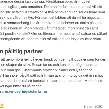
agerade dessa kan visa sig. Försäkringsbolag är mycket
och ogillar glada amatörer. De orsakar fuktskador och då vill ditt
ag inte betala full ersättning. Alltså behöver du en seriös firma som
skriva våtrumsintyg. Förutom det faktum att du vill ha något att
ciala sammanhang i tio år framöver, så behöver du tänka på vad du
r slags badrum. Mörkorange våtrumstapet, mörkbrunt trä samt
önt porslin kanske? Om du föredrar mer neutralt så satsar du säkert
genomgående vitt badrum eller så väljer du att bryta av med svart.
n pålitlig partner
r att genomföra helt på egen hand, och vem vill jobba ensam för den
sion skapar du själv. Sedan tar du och kontaktar någon som är
t hur man gör. Tillsammans smider ni planer och lyssnar på
ill ha saker på ditt sätt och firman talar om huruvida det är rimligt
Snart har du också ett fantastiskt badrum att prata om. Mer info om
ringar hittar du på denna
rumsrenoveringvästerås.nu
3 sep. 2020