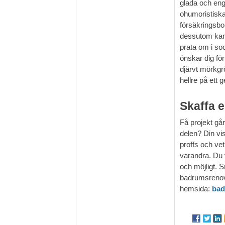
glada och eng
ohumoristiska 
försäkringsbol
dessutom kan 
prata om i so
önskar dig fö
djärvt mörkgr
hellre på ett 
Skaffa e
Få projekt gå
delen? Din vi
proffs och ve
varandra. Du v
och möjligt. 
badrumsrenove
hemsida:
bad