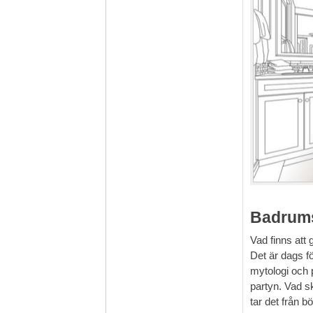
Badrums
Vad finns att
Det är dags f
mytologi och 
partyn. Vad sk
tar det från b