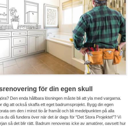
renovering för din egen skull
 göra? Den enda hållbara lösningen måste bli att yla med vargarna.
ör dig att också skaffa ett eget badrumsprojekt. Bygg din egen
prata om den i minst tio år framåt och bli medelpunkten på alla
a du då fundera över när det är dags för “Det Stora Projektet”? Vi
örjan så det blir rätt. Badrum renoveras icke av amatörer, oavsett hur