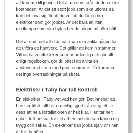
att komma till jobbet. Det är du som står för den extra
kostnaden. Är det ett stort jobb som ska utföras så
kan det löna sig för att du vet att du får en bra
elektriker som gör jobbet. Är det bara en liten
glödlampa som ska bytas ber du någon på nära håll.
Det är som det alltid är, när man ska anlita någon för
att utföra ett hantverk. Det gäller att kemin stämmer.
Vill du ha en elektriker som är ordentlig och gör allt
enligt regelboken, gör du bäst i att anlita en
auktoriserad firma med god renommé. Då kommer
det inga överraskningar på slutet.
Elektriker i Täby har full kontroll
En elektriker i Täby vet vad hen gör. Det innebär att
hen ser till att allt blir ordentligt gjort från steg ett tills
dess att hela installationen är helt klar. Hen tar helt
enkelt fullt ansvar för sitt arbete och du kan känna dig
trygg och säker. En elektriker kan jobba själv om hen
är fullt behörig.