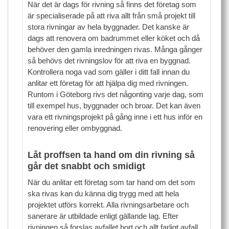
När det är dags för rivning så finns det företag som
är specialiserade på att riva allt från små projekt till
stora rivningar av hela byggnader. Det kanske är
dags att renovera om badrummet eller köket och då
behöver den gamla inredningen rivas. Många gånger
så behövs det rivningslov för att riva en byggnad.
Kontrollera noga vad som gäller i ditt fall innan du
anlitar ett företag för att hjälpa dig med rivningen.
Runtom i Göteborg rivs det någonting varje dag, som
till exempel hus, byggnader och broar. Det kan även
vara ett rivningsprojekt på gång inne i ett hus inför en
renovering eller ombyggnad.
Låt proffsen ta hand om din rivning så
går det snabbt och smidigt
När du anlitar ett företag som tar hand om det som
ska rivas kan du känna dig trygg med att hela
projektet utförs korrekt. Alla rivningsarbetare och
sanerare är utbildade enligt gällande lag. Efter
rivningen så forslas avfallet bort och allt farligt avfall