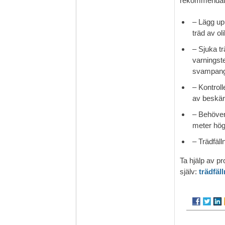
rekommendat
– Lägg upp
träd av ol
– Sjuka tr
varningst
svampang
– Kontroll
av beskär
– Behöver 
meter hög 
– Trädfäll
Ta hjälp av pro
själv:
trädfäl