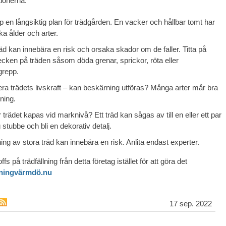
ionerna:
 en långsiktig plan för trädgården. En vacker och hållbar tomt har
ika ålder och arter.
äd kan innebära en risk och orsaka skador om de faller. Titta på
ecken på träden såsom döda grenar, sprickor, röta eller
repp.
era trädets livskraft – kan beskärning utföras? Många arter mår bra
ning.
trädet kapas vid marknivå? Ett träd kan sågas av till en eller ett par
stubbe och bli en dekorativ detalj.
ning av stora träd kan innebära en risk. Anlita endast experter.
ffs på trädfällning från detta företag istället för att göra det
lningvärmdö.nu
17 sep. 2022