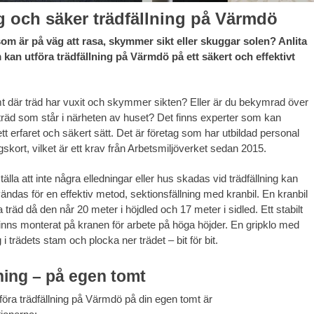
g och säker trädfällning på Värmdö
som är på väg att rasa, skymmer sikt eller skuggar solen? Anlita
kan utföra trädfällning på Värmdö på ett säkert och effektivt
t där träd har vuxit och skymmer sikten? Eller är du bekymrad över
t träd som står i närheten av huset? Det finns experter som kan
ett erfaret och säkert sätt. Det är företag som har utbildad personal
kort, vilket är ett krav från Arbetsmiljöverket sedan 2015.
tälla att inte några elledningar eller hus skadas vid trädfällning kan
ändas för en effektiv metod, sektionsfällning med kranbil. En kranbil
a träd då den når 20 meter i höjdled och 17 meter i sidled. Ett stabilt
finns monterat på kranen för arbete på höga höjder. En gripklo med
 i trädets stam och plocka ner trädet – bit för bit.
ning – på egen tomt
öra trädfällning på Värmdö på din egen tomt är