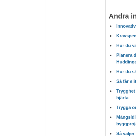
Andra i
Innovativ
Kravspeci
Hur du vä
Planera d
Hudding
Hur du s
Så får sl
Trygghet 
hjärta
Trygga o
Mångsidi
byggproj
Så väljer