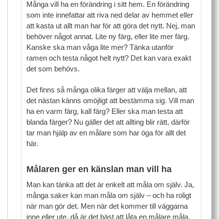
Många vill ha en förändring i sitt hem. En förändring
som inte innefattar att riva ned delar av hemmet eller
att kasta ut allt man har för att göra det nytt. Nej, man
behöver något annat. Lite ny färg, eller lite mer färg.
Kanske ska man våga lite mer? Tänka utanför
ramen och testa något helt nytt? Det kan vara exakt
det som behövs.
Det finns så många olika färger att välja mellan, att
det nästan känns omöjligt att bestämma sig. Vill man
ha en varm färg, kall färg? Eller ska man testa att
blanda färger? Nu gäller det att allting blir rätt, därför
tar man hjälp av en målare som har öga för allt det
här.
Målaren ger en känslan man vill ha
Man kan tänka att det är enkelt att måla om själv. Ja,
många saker kan man måla om själv – och ha roligt
när man gör det. Men när det kommer till väggarna
inne eller ute, då är det bäst att låta en målare måla.