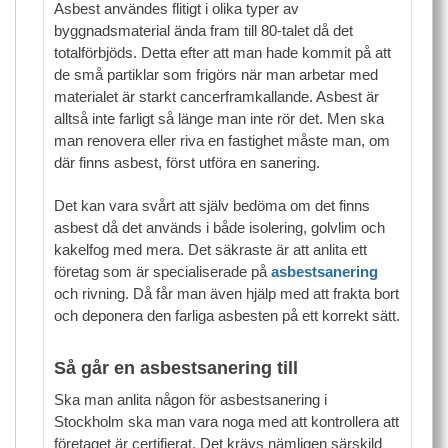
Asbest användes flitigt i olika typer av
byggnadsmaterial ända fram till 80-talet då det
totalförbjöds. Detta efter att man hade kommit på att
de små partiklar som frigörs när man arbetar med
materialet är starkt cancerframkallande. Asbest är
alltså inte farligt så länge man inte rör det. Men ska
man renovera eller riva en fastighet måste man, om
där finns asbest, först utföra en sanering.
Det kan vara svårt att själv bedöma om det finns
asbest då det används i både isolering, golvlim och
kakelfog med mera. Det säkraste är att anlita ett
företag som är specialiserade på
asbestsanering
och rivning. Då får man även hjälp med att frakta bort
och deponera den farliga asbesten på ett korrekt sätt.
Så går en asbestsanering till
Ska man anlita någon för asbestsanering i
Stockholm ska man vara noga med att kontrollera att
företaget är certifierat. Det krävs nämligen särskild