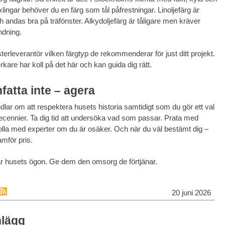
ingar behöver du en färg som tål påfrestningar. Linoljefärg är
och andas bra på träfönster. Alkydoljefärg är tåligare men kräver
ndning.
terleverantör vilken färgtyp de rekommenderar för just ditt projekt.
kare har koll på det här och kan guida dig rätt.
atta inte – agera
dlar om att respektera husets historia samtidigt som du gör ett val
decennier. Ta dig tid att undersöka vad som passar. Prata med
olla med experter om du är osäker. Och när du väl bestämt dig –
ramför pris.
är husets ögon. Ge dem den omsorg de förtjänar.
20 juni 2026
nlägg