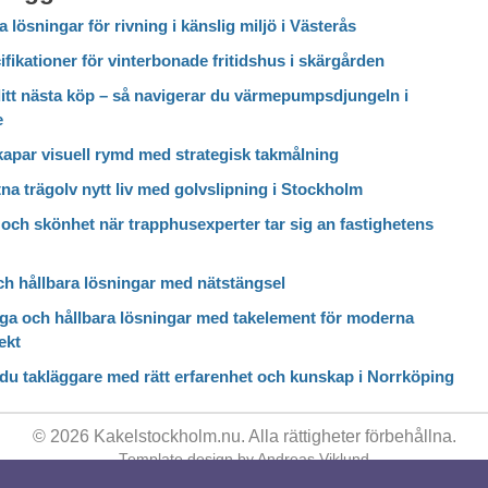
a lösningar för rivning i känslig miljö i Västerås
fikationer för vinterbonade fritidshus i skärgården
itt nästa köp – så navigerar du värmepumpsdjungeln i
e
kapar visuell rymd med strategisk takmålning
itna trägolv nytt liv med golvslipning i Stockholm
och skönhet när trapphusexperter tar sig an fastighetens
ch hållbara lösningar med nätstängsel
ga och hållbara lösningar med takelement för moderna
ekt
 du takläggare med rätt erfarenhet och kunskap i Norrköping
© 2026 Kakelstockholm.nu. Alla rättigheter förbehållna.
Template design by
Andreas Viklund