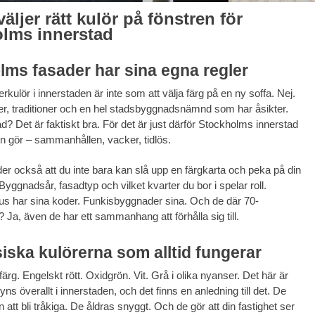
äljer rätt kulör på fönstren för
lms innerstad
lms fasader har sina egna regler
terkulör i innerstaden är inte som att välja färg på en ny soffa. Nej.
ler, traditioner och en hel stadsbyggnadsnämnd som har åsikter.
? Det är faktiskt bra. För det är just därför Stockholms innerstad
n gör – sammanhållen, vacker, tidlös.
er också att du inte bara kan slå upp en färgkarta och peka på din
Byggnadsår, fasadtyp och vilket kvarter du bor i spelar roll.
us har sina koder. Funkisbyggnader sina. Och de där 70-
 Ja, även de har ett sammanhang att förhålla sig till.
iska kulörerna som alltid fungerar
färg. Engelskt rött. Oxidgrön. Vit. Grå i olika nyanser. Det här är
ns överallt i innerstaden, och det finns en anledning till det. De
n att bli tråkiga. De åldras snyggt. Och de gör att din fastighet ser