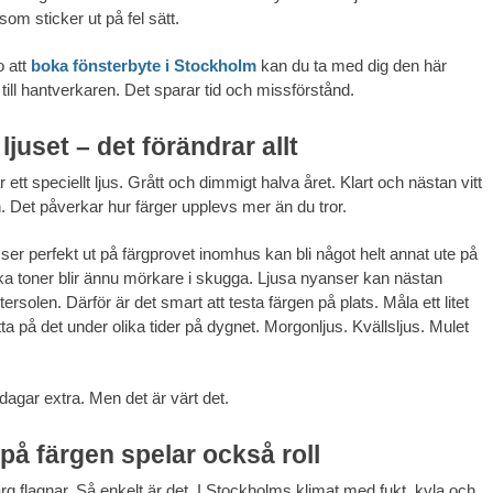
som sticker ut på fel sätt.
o att
boka fönsterbyte i Stockholm
kan du ta med dig den här
till hantverkaren. Det sparar tid och missförstånd.
ljuset – det förändrar allt
ett speciellt ljus. Grått och dimmigt halva året. Klart och nästan vitt
Det påverkar hur färger upplevs mer än du tror.
ser perfekt ut på färgprovet inomhus kan bli något helt annat ute på
a toner blir ännu mörkare i skugga. Ljusa nyanser kan nästan
tersolen. Därför är det smart att testa färgen på plats. Måla ett litet
itta på det under olika tider på dygnet. Morgonljus. Kvällsljus. Mulet
dagar extra. Men det är värt det.
 på färgen spelar också roll
färg flagnar. Så enkelt är det. I Stockholms klimat med fukt, kyla och