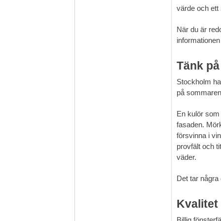
värde och ett 
När du är red
informationen 
Tänk på 
Stockholm har 
på sommaren. 
En kulör som 
fasaden. Mörk
försvinna i vin
provfält och t
väder.
Det tar några 
Kvalitet
Billig fönster