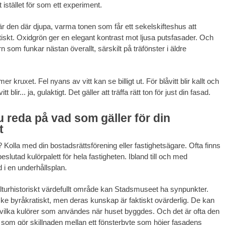
istället för som ett experiment.
är den där djupa, varma tonen som får ett sekelskifteshus att
iskt. Oxidgrön ger en elegant kontrast mot ljusa putsfasader. Och
rn som funkar nästan överallt, särskilt på träfönster i äldre
 kruxet. Fel nyans av vitt kan se billigt ut. För blåvitt blir kallt och
vitt blir... ja, gulaktigt. Det gäller att träffa rätt ton för just din fasad.
u reda på vad som gäller för din
t
 Kolla med din bostadsrättsförening eller fastighetsägare. Ofta finns
eslutad kulörpalett för hela fastigheten. Ibland till och med
i en underhållsplan.
kulturhistoriskt värdefullt område kan Stadsmuseet ha synpunkter.
ske byråkratiskt, men deras kunskap är faktiskt ovärderlig. De kan
 vilka kulörer som användes när huset byggdes. Och det är ofta den
 som gör skillnaden mellan ett fönsterbyte som höjer fasadens