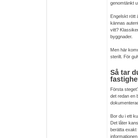
genomtänkt ut 
Engelskt rött 
kännas autent
vitt? Klassike
byggnader.
Men här kommer
sterilt. För gul
Så tar d
fastighe
Första steget?
det redan en b
dokumenterad 
Bor du i ett 
Det låter kan
berätta exakt
informationen