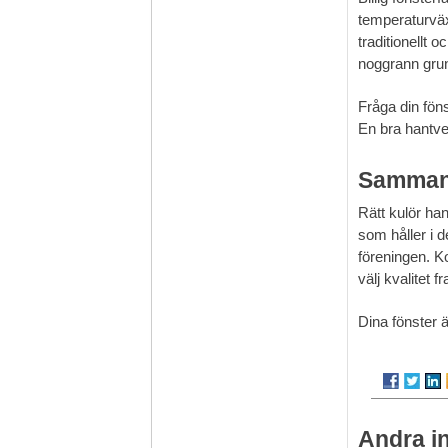
temperaturväxl
traditionellt 
noggrann gru
Fråga din föns
En bra hantver
Sammanf
Rätt kulör han
som håller i 
föreningen. K
välj kvalitet f
Dina fönster 
Andra i