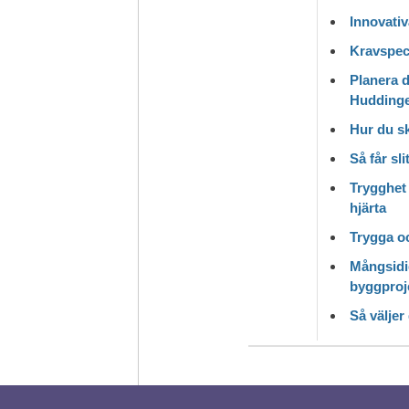
Innovativ
Kravspeci
Planera d
Hudding
Hur du s
Så får sl
Trygghet 
hjärta
Trygga o
Mångsidi
byggproj
Så väljer