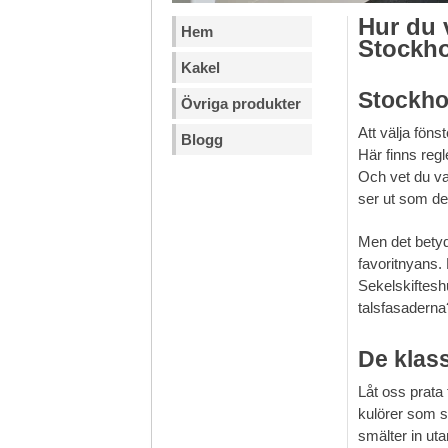
Hur du v
Hem
Stockho
Kakel
Stockho
Övriga produkter
Att välja föns
Blogg
Här finns reg
Och vet du vad
ser ut som de
Men det betyd
favoritnyans. 
Sekelskiftesh
talsfasaderna?
De klass
Låt oss prata 
kulörer som sy
smälter in uta