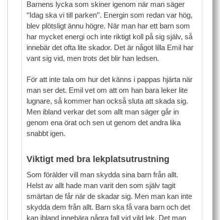
Barnens lycka som skiner igenom när man säger
‘’Idag ska vi till parken’’. Energin som redan var hög,
blev plötsligt ännu högre. När man har ett barn som
har mycket energi och inte riktigt koll på sig själv, så
innebär det ofta lite skador. Det är något lilla Emil har
vant sig vid, men trots det blir han ledsen.
För att inte tala om hur det känns i pappas hjärta när
man ser det. Emil vet om att om han bara leker lite
lugnare, så kommer han också sluta att skada sig.
Men ibland verkar det som allt man säger går in
genom ena örat och sen ut genom det andra lika
snabbt igen.
Viktigt med bra lekplatsutrustning
Som förälder vill man skydda sina barn från allt.
Helst av allt hade man varit den som själv tagit
smärtan de får när de skadar sig. Men man kan inte
skydda dem från allt. Barn ska få vara barn och det
kan ibland innebära några fall vid vild lek. Det man