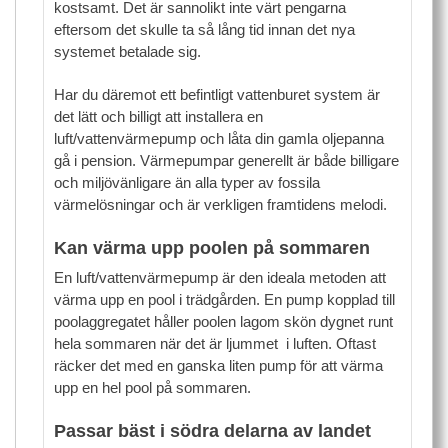
kostsamt. Det är sannolikt inte värt pengarna
eftersom det skulle ta så lång tid innan det nya
systemet betalade sig.
Har du däremot ett befintligt vattenburet system är
det lätt och billigt att installera en
luft/vattenvärmepump och låta din gamla oljepanna
gå i pension. Värmepumpar generellt är både billigare
och miljövänligare än alla typer av fossila
värmelösningar och är verkligen framtidens melodi.
Kan värma upp poolen på sommaren
En luft/vattenvärmepump är den ideala metoden att
värma upp en pool i trädgården. En pump kopplad till
poolaggregatet håller poolen lagom skön dygnet runt
hela sommaren när det är ljummet i luften. Oftast
räcker det med en ganska liten pump för att värma
upp en hel pool på sommaren.
Passar bäst i södra delarna av landet