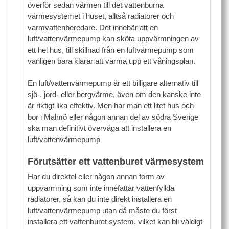
överför sedan värmen till det vattenburna
värmesystemet i huset, alltså radiatorer och
varmvattenberedare. Det innebär att en
luft/vattenvärmepump kan sköta uppvärmningen av
ett hel hus, till skillnad från en luftvärmepump som
vanligen bara klarar att värma upp ett våningsplan.
En luft/vattenvärmepump är ett billigare alternativ till
sjö-, jord- eller bergvärme, även om den kanske inte
är riktigt lika effektiv. Men har man ett litet hus och
bor i Malmö eller någon annan del av södra Sverige
ska man definitivt överväga att installera en
luft/vattenvärmepump
Förutsätter ett vattenburet värmesystem
Har du direktel eller någon annan form av
uppvärmning som inte innefattar vattenfyllda
radiatorer, så kan du inte direkt installera en
luft/vattenvärmepump utan då måste du först
installera ett vattenburet system, vilket kan bli väldigt