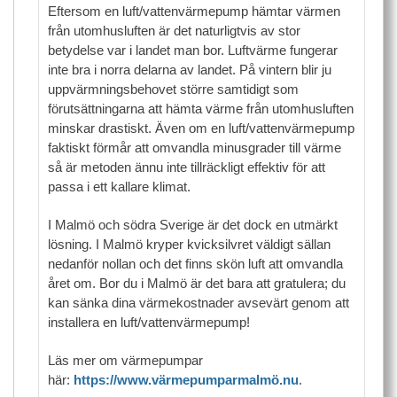
Eftersom en luft/vattenvärmepump hämtar värmen
från utomhusluften är det naturligtvis av stor
betydelse var i landet man bor. Luftvärme fungerar
inte bra i norra delarna av landet. På vintern blir ju
uppvärmningsbehovet större samtidigt som
förutsättningarna att hämta värme från utomhusluften
minskar drastiskt. Även om en luft/vattenvärmepump
faktiskt förmår att omvandla minusgrader till värme
så är metoden ännu inte tillräckligt effektiv för att
passa i ett kallare klimat.
I Malmö och södra Sverige är det dock en utmärkt
lösning. I Malmö kryper kvicksilvret väldigt sällan
nedanför nollan och det finns skön luft att omvandla
året om. Bor du i Malmö är det bara att gratulera; du
kan sänka dina värmekostnader avsevärt genom att
installera en luft/vattenvärmepump!
Läs mer om värmepumpar
här:
https://www.värmepumparmalmö.nu
.