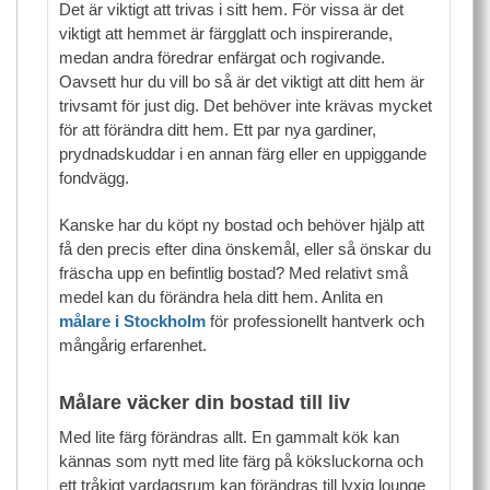
Det är viktigt att trivas i sitt hem. För vissa är det
viktigt att hemmet är färgglatt och inspirerande,
medan andra föredrar enfärgat och rogivande.
Oavsett hur du vill bo så är det viktigt att ditt hem är
trivsamt för just dig. Det behöver inte krävas mycket
för att förändra ditt hem. Ett par nya gardiner,
prydnadskuddar i en annan färg eller en uppiggande
fondvägg.
Kanske har du köpt ny bostad och behöver hjälp att
få den precis efter dina önskemål, eller så önskar du
fräscha upp en befintlig bostad? Med relativt små
medel kan du förändra hela ditt hem. Anlita en
målare i Stockholm
för professionellt hantverk och
mångårig erfarenhet.
Målare väcker din bostad till liv
Med lite färg förändras allt. En gammalt kök kan
kännas som nytt med lite färg på köksluckorna och
ett tråkigt vardagsrum kan förändras till lyxig lounge