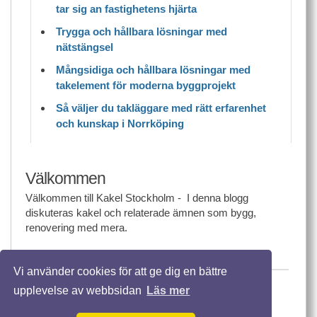
tar sig an fastighetens hjärta
Trygga och hållbara lösningar med
nätstängsel
Mångsidiga och hållbara lösningar med
takelement för moderna byggprojekt
Så väljer du takläggare med rätt erfarenhet
och kunskap i Norrköping
Välkommen
Välkommen till Kakel Stockholm - I denna blogg
diskuteras kakel och relaterade ämnen som bygg,
renovering med mera.
Vi använder cookies för att ge dig en bättre
© 2026 Kakelstockholm.nu. Alla rättigheter
upplevelse av webbsidan
Läs mer
förbehållna.
Template design by
Andreas Viklund