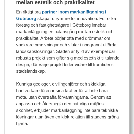
mellan estetik och praktikalitet
En riktigt bra
partner inom markanläggning i
Göteborg
skapar utrymme för innovation. För olika
företag och fastighetsägare i Göteborg innebär
markanläggning en balansgång mellan estetik och
praktikalitet. Arbete börjar ofta med drömmar om
vackrare omgivningar och slutar i noggrannt utförda
landskapslösningar. Staden är fylld av exempel där
robusta projekt som gifter sig med estetiskt tilltalande
design, där varje projekt leder vidare till framtidens
stadslandskap.
Kunniga geologer, civilingenjörer och skickliga
hantverkare förenar sina krafter för att inte bara
möta, utan överträffa förväntningarna. Genom att
anpassa och återspegla den naturliga miljöns
skönhet, erbjuder markanläggning inte bara tekniska
lösningar utan även en klok relation till stadens gröna
hjärta.