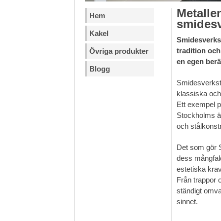
Metalle
Hem
smidesv
Kakel
Smidesverkst
tradition oc
Övriga produkter
en egen berä
Blogg
Smidesverkstä
klassiska och
Ett exempel p
Stockholms ä
och stålkonstr
Det som gör S
dess mångfald
estetiska krav
Från trappor o
ständigt omva
sinnet.