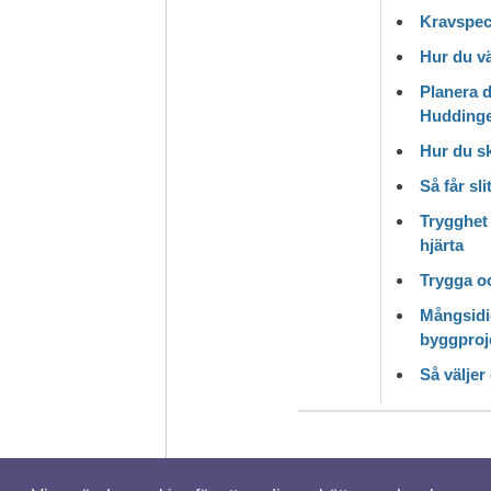
Kravspeci
Hur du vä
Planera d
Hudding
Hur du s
Så får sl
Trygghet 
hjärta
Trygga o
Mångsidi
byggproj
Så väljer