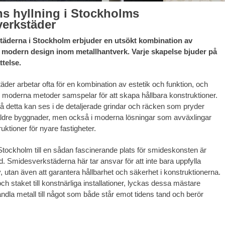
ns hyllning i Stockholms
erkstäder
äderna i Stockholm erbjuder en utsökt kombination av
h modern design inom metallhantverk. Varje skapelse bjuder på
ttelse.
der arbetar ofta för en kombination av estetik och funktion, och
 moderna metoder samspelar för att skapa hållbara konstruktioner.
å detta kan ses i de detaljerade grindar och räcken som pryder
ldre byggnader, men också i moderna lösningar som avväxlingar
uktioner för nyare fastigheter.
tockholm till en sådan fascinerande plats för smideskonsten är
. Smidesverkstäderna här tar ansvar för att inte bara uppfylla
, utan även att garantera hållbarhet och säkerhet i konstruktionerna.
ch staket till konstnärliga installationer, lyckas dessa mästare
ndla metall till något som både står emot tidens tand och berör