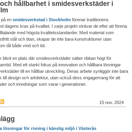
 och hållbarhet i smidesverkstäder i
olm
 på en
smidesverkstad i Stockholm
förenar traditionens
d dagens krav på kvalitet. I varje projekt strävar de efter att förena
 tilltalande med högsta kvalitetsstandarder. Med material som
tfritt stål och titan, skapar de inte bara konstruktioner utan
m tål både vind och tid.
blivit en plats där smidesverkstäder sätter ribban högt för
amtid. Med ett starkt fokus på innovation och hållbara lösningar
erkstäder till en hållbar utveckling. Deras arbete synliggör inte bara
k till design och arkitektur, utan också dess engagemang för att
er och inredningar som varar i generationer.
15 nov. 2024
nlägg
a lösningar för rivning i känslig miljö i Västerås