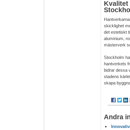
Kvalitet
Stockh
Hantverkarna
skicklighet me
det estetiskt
aluminium, ros
mästerverk so
Stockholm har 
hantverkets fr
bidrar dessa v
stadens kärle
skapa byggnad
Andra i
Innovativ