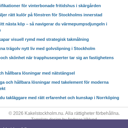
fikationer för vinterbonade fritidshus i skärgården
ljer rätt kulör på fönstren för Stockholms innerstad
itt nästa köp – så navigerar du värmepumpsdjungeln i
e
kapar visuell rymd med strategisk takmålning
itna trägolv nytt liv med golvslipning i Stockholm
och skönhet när trapphusexperter tar sig an fastighetens
ch hållbara lösningar med nätstängsel
ga och hållbara lösningar med takelement för moderna
ekt
 du takläggare med rätt erfarenhet och kunskap i Norrköping
© 2026 Kakelstockholm.nu. Alla rättigheter förbehållna.
Template design by
Andreas Viklund