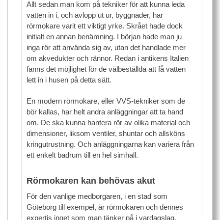
Allt sedan man kom på tekniker för att kunna leda
vatten in i, och avlopp ut ur, byggnader, har
rörmokare varit ett viktigt yrke. Skrået hade dock
initialt en annan benämning. I början hade man ju
inga rör att använda sig av, utan det handlade mer
om akvedukter och rännor. Redan i antikens Italien
fanns det möjlighet för de välbeställda att få vatten
lett in i husen på detta sätt.
En modern rörmokare, eller VVS-tekniker som de
bör kallas, har helt andra anläggningar att ta hand
om. De ska kunna hantera rör av olika material och
dimensioner, liksom ventiler, shuntar och allsköns
kringutrustning. Och anläggningarna kan variera från
ett enkelt badrum till en hel simhall.
Rörmokaren kan behövas akut
För den vanlige medborgaren, i en stad som
Göteborg till exempel, är rörmokaren och dennes
expertis inget som man tänker på i vardagslag.