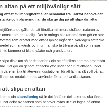
n altan på ett miljövänligt sätt
ag oftast av impregnerat eller behandlat trä. Därför behövs det
tertanke och planering när du ska ge dig på att slipa din altan.
ljötänkande gäller det att försöka minimera utsläpp i naturen av
h annat som är skadligt. Det är många bäckar små som gör en stor
företag som arbetar med altanslipning ingår det i vardagen att tänka
medel som används och hur man ska ta tillvara på allt som slipas
et inte kommer ut bland växter och grundvatten.
v slipa din altan så är det därför klokt att efterlikna samma arbetssätt
har. Det gör du genom att täcka ytor under och runt altanen under
 därefter åka till återvinningsstationen för att lämna allt spill på rätt
ällande de medel som du använder för att behandla altanen.
att slipa en altan
älp med din
altanslipning
så är det ändå en del saker du ska tänka
 har delar av altanen som behöver bytas ut eller lagas på annat