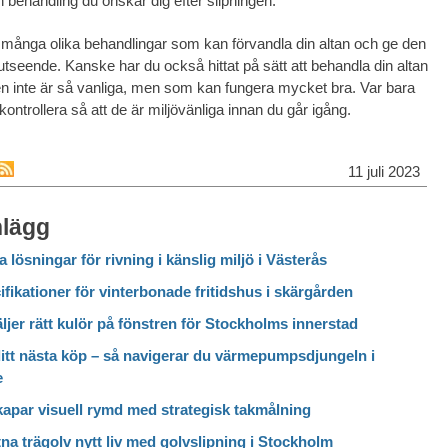
n behandling du önskar dig efter slipningen.
t många olika behandlingar som kan förvandla din altan och ge den
 utseende. Kanske har du också hittat på sätt att behandla din altan
n inte är så vanliga, men som kan fungera mycket bra. Var bara
ontrollera så att de är miljövänliga innan du går igång.
11 juli 2023
nlägg
a lösningar för rivning i känslig miljö i Västerås
fikationer för vinterbonade fritidshus i skärgården
ljer rätt kulör på fönstren för Stockholms innerstad
itt nästa köp – så navigerar du värmepumpsdjungeln i
e
kapar visuell rymd med strategisk takmålning
itna trägolv nytt liv med golvslipning i Stockholm