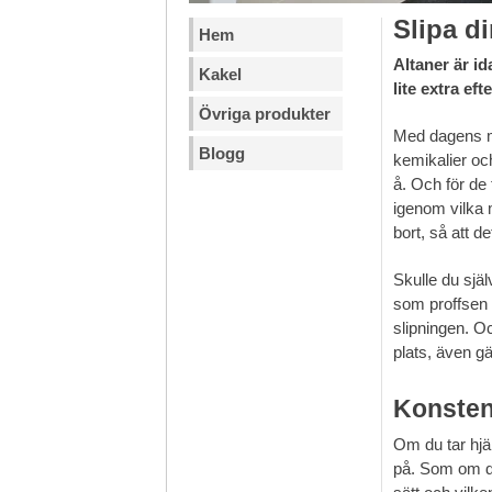
Slipa di
Hem
Altaner är id
Kakel
lite extra ef
Övriga produkter
Med dagens mi
Blogg
kemikalier oc
å. Och för de 
igenom vilka 
bort, så att d
Skulle du själ
som proffsen 
slipningen. Och
plats, även g
Konsten 
Om du tar hj
på. Som om du