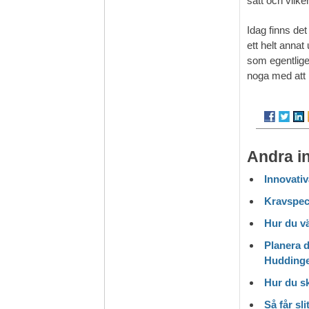
sätt och vilke
Idag finns de
ett helt annat
som egentlige
noga med att k
Andra i
Innovativ
Kravspeci
Hur du vä
Planera d
Hudding
Hur du s
Så får sl