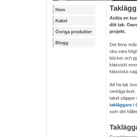
Taklägg
Hem
Anlita en kun
Kakel
ditt tak. Oav
projekt.
Övriga produkter
Blogg
Det finns mån
ska vara högt 
böcker och pj
klassiskt ex
klassiska sag
Att ha tak öve
verkliga livet
taket släpper 
takläggare i
som det håller 
Taklägga