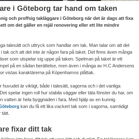
are i Göteborg tar hand om taken
nig och proffsig takläggare i Göteborg när det är dags att fixa
sett om det gäller en rejäl renovering eller ett lite mindre
ga talesätt och uttryck som handlar om tak. Man talar om att det
i tak och att det inte är någon fara på taket. Det finns även många
äser som utspelar sig uppe på taken. Spelman på taket är ett
empel på en sådan berättelse, men även i många av H.C Andersens
or vistas karaktärerna på Köpenhamns plåttak.
r huvudet är viktigt, både i talesätt, sagorna och i det vanliga
. Det spelar ingen roll hur stabila väggar eller täta fönster du har, om
in vatten är hela byggnaden i fara. Med hjälp av en kunnig
 Göteborg
kan du få ett lika vackert tak som i sagorna, samtidigt
tätt.
re fixar ditt tak