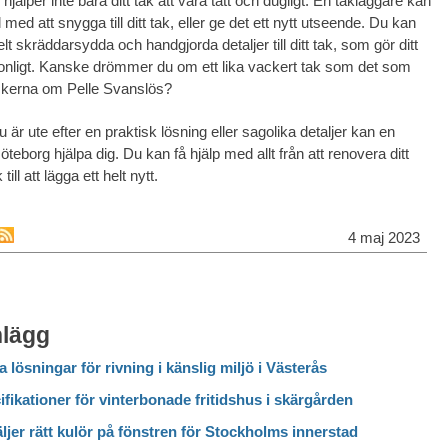
hjälper inte bara ditt tak att vara tätt och dugligt. En takläggare kan
l med att snygga till ditt tak, eller ge det ett nytt utseende. Du kan
lt skräddarsydda och handgjorda detaljer till ditt tak, som gör ditt
nligt. Kanske drömmer du om ett lika vackert tak som det som
ckerna om Pelle Svanslös?
är ute efter en praktisk lösning eller sagolika detaljer kan en
öteborg hjälpa dig. Du kan få hjälp med allt från att renovera ditt
ill att lägga ett helt nytt.
4 maj 2023
nlägg
a lösningar för rivning i känslig miljö i Västerås
fikationer för vinterbonade fritidshus i skärgården
ljer rätt kulör på fönstren för Stockholms innerstad