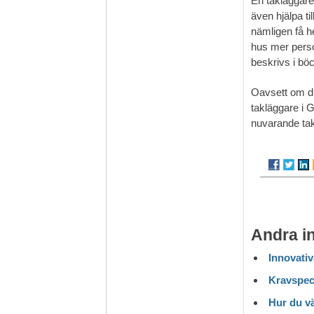
En takläggare 
även hjälpa til
nämligen få he
hus mer perso
beskrivs i bö
Oavsett om du 
takläggare i G
nuvarande tak t
Andra i
Innovativ
Kravspeci
Hur du vä